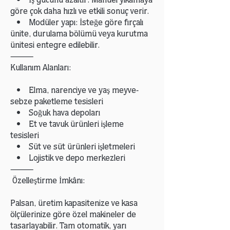
• İş gücünü azaltır: Manuel yıkamaya
göre çok daha hızlı ve etkili sonuç verir.
• Modüler yapı: İsteğe göre fırçalı
ünite, durulama bölümü veya kurutma
ünitesi entegre edilebilir.
⸻
Kullanım Alanları:
• Elma, narenciye ve yaş meyve-
sebze paketleme tesisleri
• Soğuk hava depoları
• Et ve tavuk ürünleri işleme
tesisleri
• Süt ve süt ürünleri işletmeleri
• Lojistik ve depo merkezleri
⸻
Özelleştirme İmkânı:
Palsan, üretim kapasitenize ve kasa
ölçülerinize göre özel makineler de
tasarlayabilir. Tam otomatik, yarı