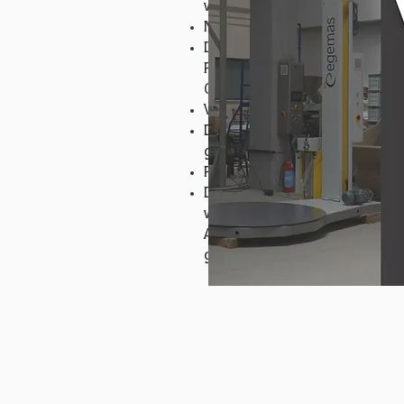
wirtschaftlichere und standa
Netzverpackungsmaschinen
Diese Maschinen, die besonde
Produkte in Netzen, um die Lu
Gemüse und landwirtschaftlic
Vollautomatische Palettenwic
Diese vollautomatischen Sys
gesamten Prozess von der Pal
Palettenwickelmaschinen aus 
Diese Edelstahlmodelle sind
werden gemäß den Lebensmitt
Als Egemas Makina bieten wir
gerecht werden.