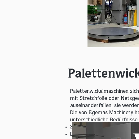
Palettenwic
Palettenwickelmaschinen sic
mit Stretchfolie oder Netzge
auseinanderfallen, sie werd
Die von Egemas Machinery her
unterschiedliche Bedürfnisse:
Stretchfolien-Aufwickelmasch
Die Maschine verpackt Produkte