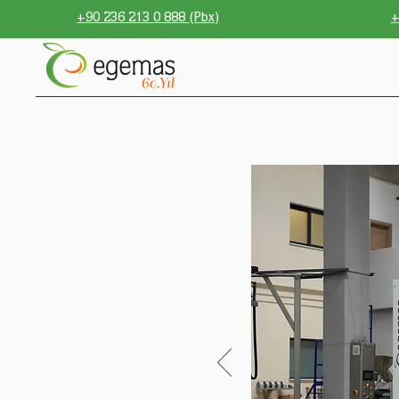
+90 236 213 0 888 (Pbx)
+