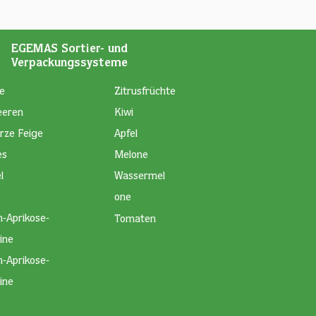
EGEMAS Sortier- und
Verpackungssysteme
e
Zitrusfrüchte
eeren
Kiwi
rze Feige
Apfel
es
Melone
l
Wassermel
one
h-Aprikose-
Tomaten
ine
h-Aprikose-
ine