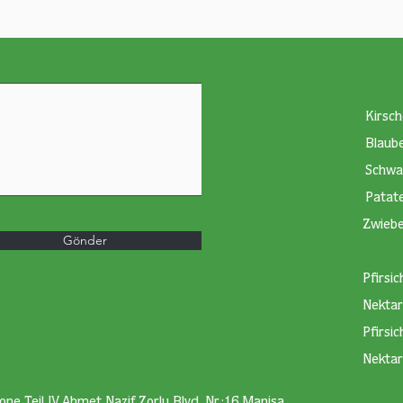
Kirsch
Blaub
Schwa
Patat
Zwiebe
Gönder
Pfirsic
Nektar
Pfirsic
Nektar
one Teil IV Ahmet Nazif Zorlu Blvd. Nr.:16 Manisa