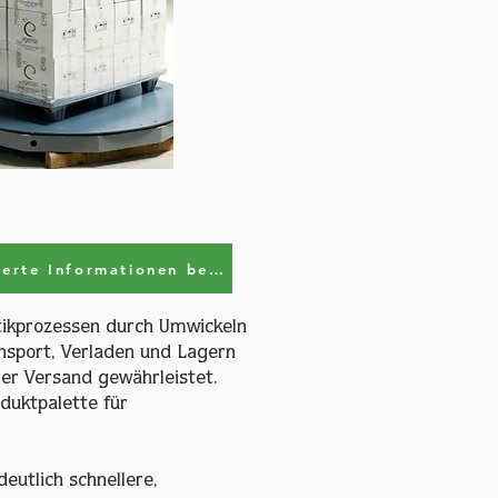
Für detaillierte Informationen besuchen Sie bitte paletsarma.com.
tikprozessen durch Umwickeln
nsport, Verladen und Lagern
er Versand gewährleistet.
duktpalette für
deutlich schnellere,