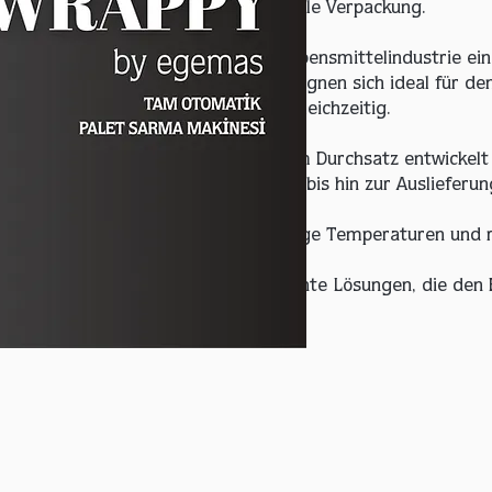
rdisiertere Ergebnisse als die manuelle Verpackung.
rs in der Landwirtschaft und der Lebensmittelindustrie ei
ftzirkulation zu gewährleisten. Sie eignen sich ideal für de
hen Produkten und schützen diese gleichzeitig.
kelanlagen
teme, die für Unternehmen mit hohem Durchsatz entwickelt
ettenabholung über die Verpackung bis hin zur Auslieferun
Edelstahl für Kühlhäuser
 beständig gegen Feuchtigkeit, niedrige Temperaturen und 
elsicherheitsstandards hergestellt.
 zuverlässige, langlebige und effiziente Lösungen, die den