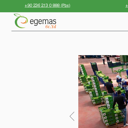
+90 236 213 0 888 (Pbx)
+