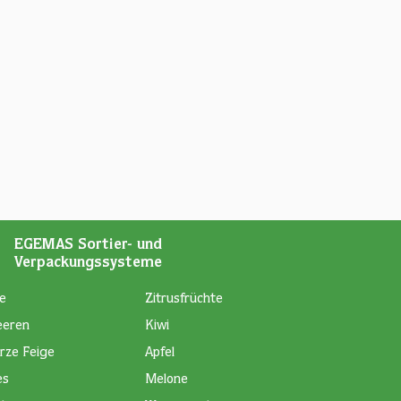
EGEMAS Sortier- und
Verpackungssysteme
e
Zitrusfrüchte
eeren
Kiwi
rze Feige
Apfel
es
Melone