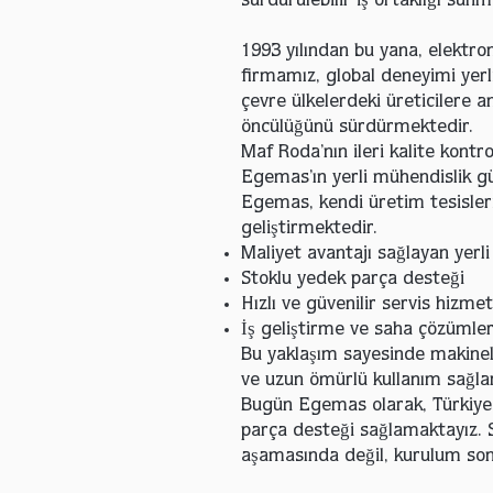
sürdürülebilir iş ortaklığı sunm
1993 yılından bu yana, elektron
firmamız, global deneyimi yerl
çevre ülkelerdeki üreticilere
öncülüğünü sürdürmektedir.
Maf Roda’nın ileri kalite kontr
Egemas’ın yerli mühendislik gü
Egemas, kendi üretim tesisleri
geliştirmektedir.
Maliyet avantajı sağlayan yerl
Stoklu yedek parça desteği
Hızlı ve güvenilir servis hizmet
İş geliştirme ve saha çözümler
Bu yaklaşım sayesinde makinel
ve uzun ömürlü kullanım sağlar
Bugün Egemas olarak, Türkiye 
parça desteği sağlamaktayız. 
aşamasında değil, kurulum son