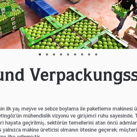
 und Verpackungs
in ilk yaş meyve ve sebze boylama ile paketleme makinesi üre
tingöz’ün mühendislik vizyonu ve girişimci ruhu sayesinde, 
i hayata geçirilmiş, sektörün temellerini atan öncü adımlar 
alnızca makine üreticisi olmanın ötesine geçerek; müşteril