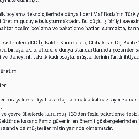
ayı ilke edinmiştir.
ik boylama teknolojilerinde dünya lideri Maf Roda’nın Türkiy
i üretim gücüyle buluşturmaktadır. Bu güçlü iş birliği sayes
 anahtar teslim boylama ve paketleme hatları sunmakta, tar
ol sistemleri (IDD İç Kalite Kameraları, Globalscan Dış Kalite 
cü birleşerek, üreticilere dünya standartlarında çözümler 
 ve deneyimli teknik kadrosuyla, müşterilerinin farklı ihtiya
i üretim
leri
i
erimiz yalnızca fiyat avantajı sunmakla kalmaz; aynı zamand
.
ve çevre ülkelerde kurulmuş 130’dan fazla paketleme tesisin
Sektörde kazandığımız güvenin en önemli göstergelerinden b
rasında da müşterilerimizin yanında olmamızdır.